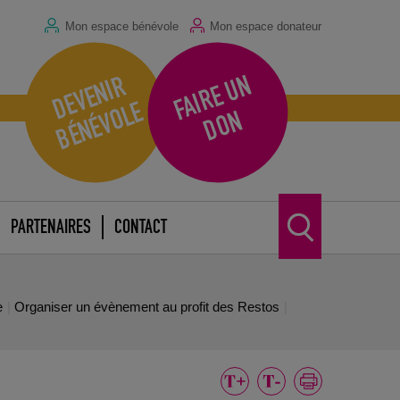
Mon espace bénévole
Mon espace donateur
F
A
I
R
E
U
N
D
O
D
E
V
E
N
I
R
B
É
N
É
V
O
L
E
N
PARTENAIRES
CONTACT
e
Organiser un évènement au profit des Restos