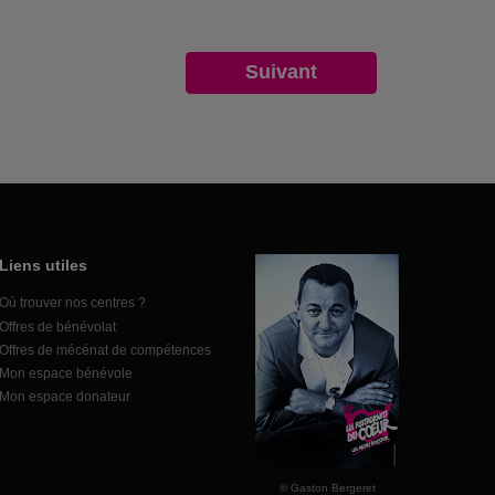
Liens utiles
Où trouver nos centres ?
Offres de bénévolat
Offres de mécénat de compétences
Mon espace bénévole
Mon espace donateur
© Gaston Bergeret