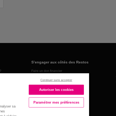
S’engager aux côtés des Restos
?
Faire un don financier
Organiser une collecte alimentaire
Continuer sans accepter
Faire un don en nature
Devenir bénévole
Autoriser les cookies
Devenir partenaire
Paramétrer mes préférences
analyser sa
nnes