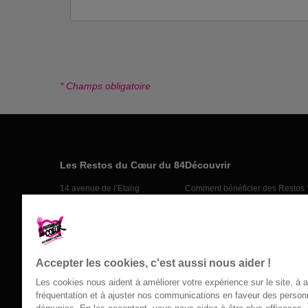
* Champs obligatoire
Les Restos du Cœur du 84
Découvrir
14 avenue de l’Etang
Comment bénéficier des Restos 
84000 AVIGNON
Nos actions
04 90 81 02 88 de 8h30 à 13h30
Nos actus
Nos partenaires
Nous contacter
Accepter les cookies, c'est aussi nous aider !
Les cookies nous aident à améliorer votre expérience sur le site, à 
fréquentation et à ajuster nos communications en faveur des perso