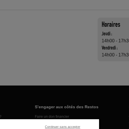
Horaires
Jeudi :
14h00 - 17h
Vendredi :
14h00 - 17h
S’engager aux côtés des Restos
?
Faire un don financier
Organiser une collecte alimentaire
Continuer sans accepter
Faire un don en nature