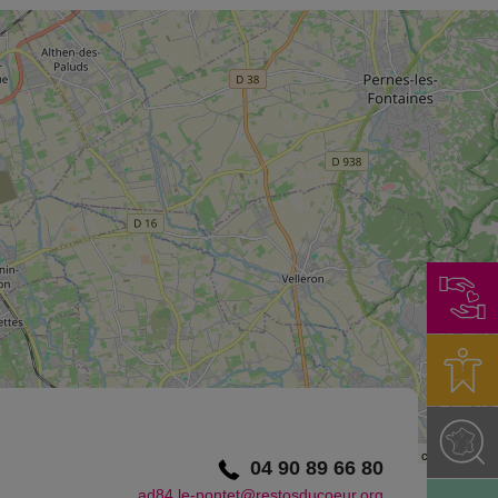
©
OpenStreetMap
contributors.
04 90 89 66 80
ad84.le-pontet@restosducoeur.org