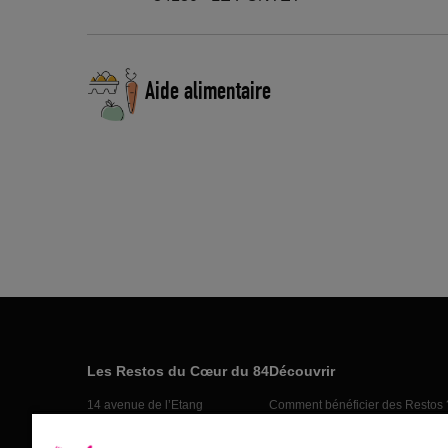
Aide alimentaire
Les Restos du Cœur du 84
Découvrir
14 avenue de l’Etang
Comment bénéficier des Restos 
84000 AVIGNON
Nos actions
04 90 81 02 88 de 8h30 à 13h30
Nos actus